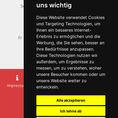
uns wichtig
So 11.00 - 13.00 Uhr + 16.00 - 22.00 Uhr
Winterzeit
01.10. - 31.05.
Diese Website verwendet Cookies
Mo - Do 17.00 - 22.00 Uhr
und Targeting Technologien, um
Dienstag + Mittwoch Ruhetag
Ihnen ein besseres Internet-
Erlebnis zu ermöglichen und die
Fr 16.00 - 00.00 Uhr | Sa 14.00 - 00.00 Uhr
Werbung, die Sie sehen, besser an
So 11.00 - 22.00 Uhr
Ihre Bedürfnisse anzupassen.
und nach Absprache
Diese Technologien nutzen wir
außerdem, um Ergebnisse zu
messen, um zu verstehen, woher
unsere Besucher kommen oder um
unsere Website weiter zu
Impressum
Datenschutz
Kontakt
Übersicht
entwickeln.
Alle akzeptieren
Druckansicht
Ich lehne ab